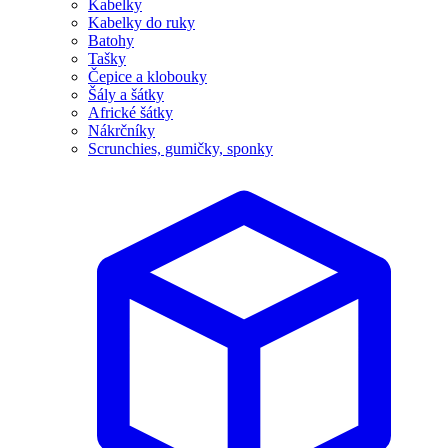
Kabelky
Kabelky do ruky
Batohy
Tašky
Čepice a klobouky
Šály a šátky
Africké šátky
Nákrčníky
Scrunchies, gumičky, sponky