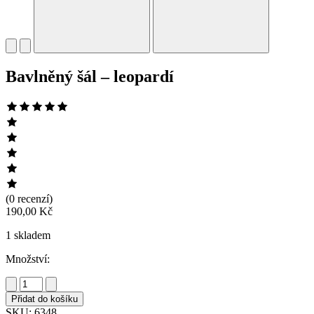
Bavlněný šál – leopardí
(0 recenzí)
190,00
Kč
1 skladem
Množství:
Bavlněný
šál
Přidat do košíku
-
SKU:
6348