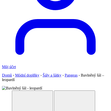
Můj účet
Domů
›
Módní doplňky
›
Šály a šátky
›
Pangeas
›
Bavlněný šál –
leopardí