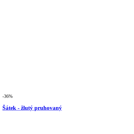
-36%
Šátek - žlutý pruhovaný