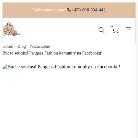
Potřebujete pomoc?
+420 608 304 442
Domů
Blog
Nezařazené
›
›
›
Buďte součástí Pangeas Fashion komunity na Facebooku!