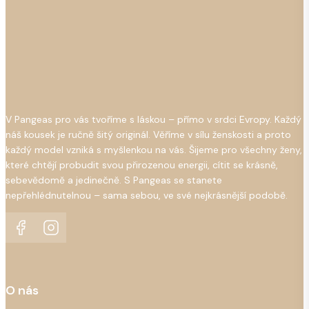
V Pangeas pro vás tvoříme s láskou – přímo v srdci Evropy. Každý
náš kousek je ručně šitý originál. Věříme v sílu ženskosti a proto
každý model vzniká s myšlenkou na vás. Šijeme pro všechny ženy,
které chtějí probudit svou přirozenou energii, cítit se krásně,
sebevědomě a jedinečně. S Pangeas se stanete
nepřehlédnutelnou – sama sebou, ve své nejkrásnější podobě.
O nás