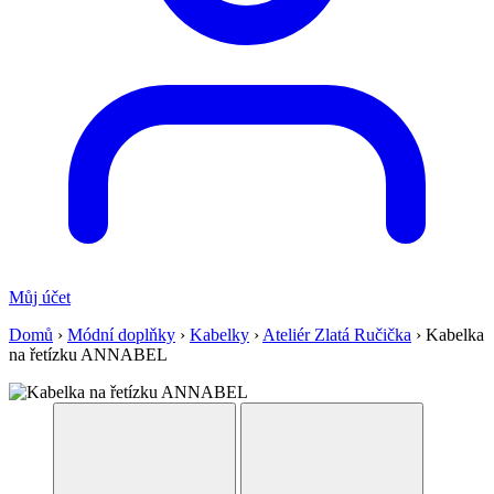
Můj účet
Domů
›
Módní doplňky
›
Kabelky
›
Ateliér Zlatá Ručička
›
Kabelka
na řetízku ANNABEL