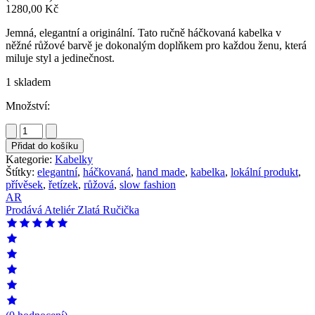
1280,00
Kč
Jemná, elegantní a originální. Tato ručně háčkovaná kabelka v
něžné růžové barvě je dokonalým doplňkem pro každou ženu, která
miluje styl a jedinečnost.
1 skladem
Množství:
Kabelka
na
Přidat do košíku
řetízku
Kategorie:
Kabelky
ANNABEL
Štítky:
elegantní
,
háčkovaná
,
hand made
,
kabelka
,
lokální produkt
,
množství
přívěsek
,
řetízek
,
růžová
,
slow fashion
AR
Prodává
Ateliér Zlatá Ručička