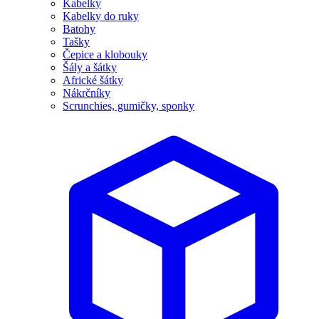
Kabelky
Kabelky do ruky
Batohy
Tašky
Čepice a klobouky
Šály a šátky
Africké šátky
Nákrčníky
Scrunchies, gumičky, sponky