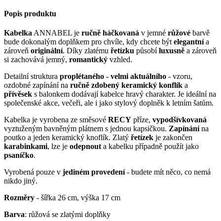
Popis produktu
Kabelka
ANNABEL je
ručně háčkovaná
v jemné
růžové
barvě
bude dokonalým doplňkem pro chvíle, kdy chcete být
elegantní
a
zároveň
originální
. Díky zlatému
řetízku
působí
luxusně
a zároveň
si zachovává jemný,
romantický
vzhled.
Detailní struktura
proplétaného - velmi aktuálního
- vzoru,
ozdobné zapínání na
ručně zdobený keramický konflík
a
přívěsek
s balonkem dodávají kabelce hravý charakter. Je ideální na
společenské akce, večeři, ale i jako stylový doplněk k letním šatům.
Kabelka je vyrobena ze směsové
RECY
příze,
vypodšívkovaná
vyztuženým bavněným plátnem s jednou kapsičkou.
Zapínání
na
poutko a jeden keramický knoflík. Zlatý
řetízek
je zakončen
karabinkami
, lze je
odepnout
a kabelku případně použít jako
psaníčko
.
Vyrobená pouze v
jediném provedení
- budete mít něco, co nemá
nikdo jiný.
Rozměry
- šířka 26 cm, výška 17 cm
Barva
: růžová se zlatými doplňky