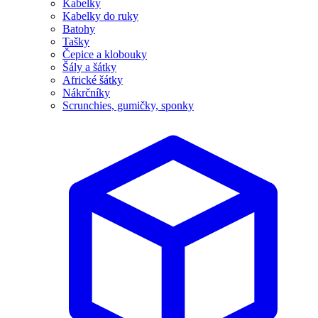
Kabelky
Kabelky do ruky
Batohy
Tašky
Čepice a klobouky
Šály a šátky
Africké šátky
Nákrčníky
Scrunchies, gumičky, sponky