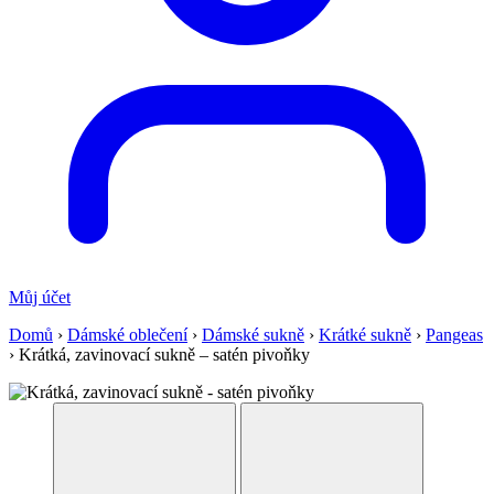
Můj účet
Domů
›
Dámské oblečení
›
Dámské sukně
›
Krátké sukně
›
Pangeas
›
Krátká, zavinovací sukně – satén pivoňky