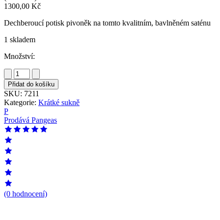
1300,00
Kč
Dechberoucí potisk pivoněk na tomto kvalitním, bavlněném saténu
1 skladem
Množství:
Krátká,
zavinovací
Přidat do košíku
sukně
SKU:
7211
-
Kategorie:
Krátké sukně
satén
P
pivoňky
Prodává
Pangeas
množství
(0 hodnocení)