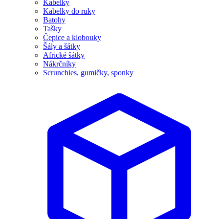
Kabelky
Kabelky do ruky
Batohy
Tašky
Čepice a klobouky
Šály a šátky
Africké šátky
Nákrčníky
Scrunchies, gumičky, sponky