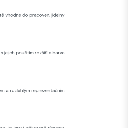
áště vhodné do pracoven, jídelny
s jejich použitím rozšíří a barva
stem a rozlehlým reprezentačním