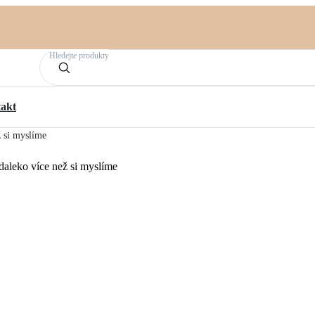
Hledejte produkty
akt
ž si myslíme