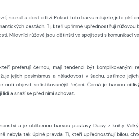
vní, nezralí a dost citliví. Pokud tuto barvu milujete, jste pln
antických cestách. Ti, kteří upřímně upřednostňují růžovou ba
sti. Milovníci růžové jsou dětinští ve spojitosti s komunikací v
 kteří preferují černou, mají tendenci být komplikovanými re
ržuje jejich pesimismus a náladovost v šachu, zatímco jeji
 nutí objevit sofistikovanější řešení. Černá je barvou citli
í lidí a snaží se před nimi schovat.
anenství a je oblíbenou barvou postavy Daisy z knihy Velký
tně nebyla tak úplně pravda.
Ti, kteří upřednostňují bílou, ch