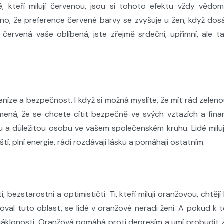
idé, kteří milují červenou, jsou si tohoto efektu vždy věd
ěno, že preference červené barvy se zvyšuje u žen, když dos
červená vaše oblíbená, jste zřejmě srdeční, upřímní, ale 
níze a bezpečnost. I když si možná myslíte, že mít rád zeleno
ená, že se chcete cítit bezpečně ve svých vztazích a fina
 a důležitou osobu ve vašem společenském kruhu. Lidé milujíc
lští, plní energie, rádi rozdávají lásku a pomáhají ostatním.
í, bezstarostní a optimističtí. Ti, kteří milují oranžovou, cht
doval tuto oblast, se lidé v oranžové neradi žení. A pokud k t
 náklonosti. Oranžová pomáhá proti depresím a umí probudit z