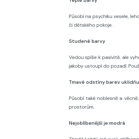
Teplé barvy
Působí na psychiku vesele, lehc
či dětského pokoje.
Studené barvy
Vedou spíše k pasivitě, ale vyho
jakoby ustoupí do pozadí. Použ
Tmavé odstíny barev uklidňu
Působí také noblesně a věcně, 
prostorům.
Nejoblíbenější je modrá