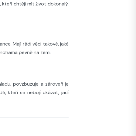
 kteří chtějí mít život dokonalý,
nce. Mají rádi věci takové, jaké
ojí nohama pevně na zemi.
náladu, povzbuzuje a zároveň je
é, kteří se nebojí ukázat, jací