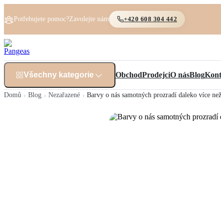
Potřebujete pomoc?
Zavolejte nám
+420 608 304 442
Všechny kategorie
Obchod
Prodejci
O nás
Blog
Kont
Domů
Blog
Nezařazené
Barvy o nás samotných prozradí daleko více ne
›
›
›