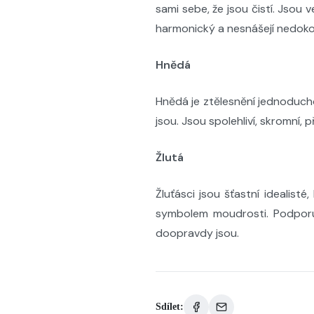
sami sebe, že jsou čistí. Jsou v
harmonický a nesnášejí nedoko
Hnědá
Hnědá je ztělesnění jednoduchos
jsou. Jsou spolehliví, skromní, 
Žlutá
Žluťásci jsou šťastní idealist
symbolem moudrosti. Podporuje 
doopravdy jsou.
Sdílet: