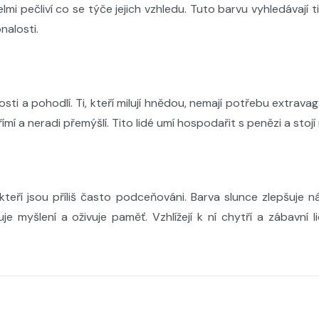
elmi pečliví co se týče jejich vzhledu. Tuto barvu vyhledávají ti,
nalosti.
ti a pohodlí. Ti, kteří milují hnědou, nemají potřebu extravaga
přímí a neradi přemýšlí. Tito lidé umí hospodařit s penězi a st
é, kteří jsou příliš často podceňováni. Barva slunce zlepšuje 
myšlení a oživuje paměť. Vzhlížejí k ní chytří a zábavní lid