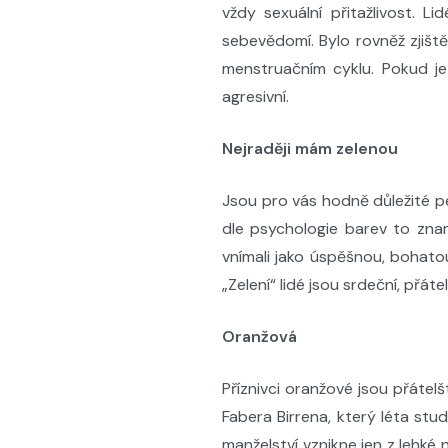
vždy sexuální přitažlivost. L
sebevědomí. Bylo rovněž zjišt
menstruačním cyklu. Pokud je 
agresivní.
Nejraději mám zelenou
Jsou pro vás hodně důležité pe
dle psychologie barev to znam
vnímali jako úspěšnou, bohatou
„Zelení“ lidé jsou srdeční, přáte
Oranžová
Příznivci oranžové jsou přátelšt
Fabera Birrena, který léta stu
manželství vznikne jen z lehké