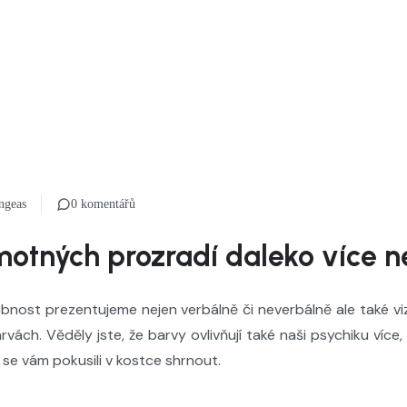
ngeas
0 komentářů
motných prozradí daleko více n
sobnost prezentujeme nejen verbálně či neverbálně ale také vi
vách. Věděly jste, že barvy ovlivňují také naši psychiku více,
 se vám pokusili v kostce shrnout.