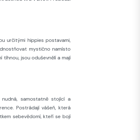
jsou určitými hippies postavami,
řednostňovat mystično namísto
 ní tíhnou, jsou oduševnělí a mají
, nudná, samostatně stojící a
rence. Postrádají vášeň, která
atkem sebevědomí, kteří se bojí