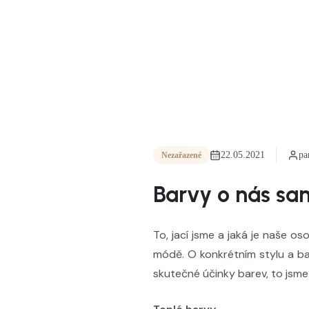
22.05.2021
pa
Nezařazené
Barvy o nás sa
To, jací jsme a jaká je naše o
módě. O konkrétním stylu a bar
skutečné účinky barev, to jsme