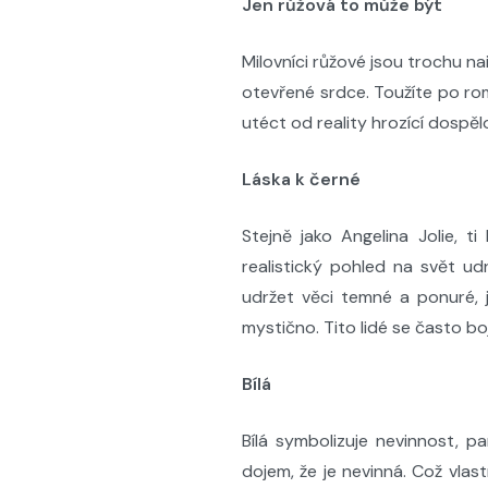
Jen růžová to může být
Milovníci růžové jsou trochu nai
otevřené srdce. Toužíte po rom
utéct od reality hrozící dospělo
Láska k černé
Stejně jako Angelina Jolie, ti
realistický pohled na svět ud
udržet věci temné a ponuré, je
mystično. Tito lidé se často boj
Bílá
Bílá symbolizuje nevinnost, p
dojem, že je nevinná. Což vlas