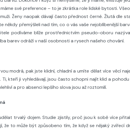
 barvu. Dokonce i když si nemyslíme, že ji máme, existuje je
 máme své preference – to je zkrátka role lidské bytosti.
Všeo
í muži. Ženy naopak dávají často přednost černé. Žlutá dle stat
 jste někdy přemýšleli nad tím, co o vás vaše nejoblíbenější ba
sitele podíváme blíže prostřednictvím pseudo-oboru nazýv
 volba barev odráží v naší osobnosti a rysech našeho chování.
rvou modrá, pak jste klidní, chladní a umíte dělat více věcí n
Ti, kteří ji vyhledávají, jsou často schopni najít klid a pohodu
lehliví a pro absenci lepšího slova jsou až roztomilí.
ená
udělat trvalý dojem. Studie zjistily, proč jsou k sobě více př
jí, že to může být způsobeno tím, že když se nějaký zvířecí d