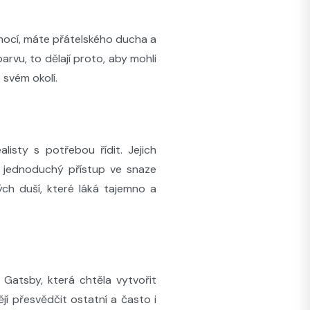
í emocí, máte přátelského ducha a
rvu, to dělají proto, aby mohli
e svém okolí.
alisty s potřebou řídit. Jejich
ch jednoduchý přístup ve snaze
vých duší, které láká tajemno a
 Gatsby, která chtěla vytvořit
tějí přesvědčit ostatní a často i