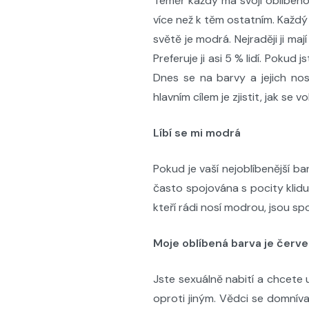
Téměř každý má svoji oblíbenou
více než k těm ostatním. Každý
světě je modrá. Nejraději ji maj
Preferuje ji asi 5 % lidí. Pokud
Dnes se na barvy a jejich no
hlavním cílem je zjistit, jak se
Líbí se mi modrá
Pokud je vaší nejoblíbenější ba
často spojována s pocity klidu. 
kteří rádi nosí modrou, jsou spo
Moje oblíbená barva je červ
Jste sexuálně nabití a chcete 
oproti jiným. Vědci se domníva