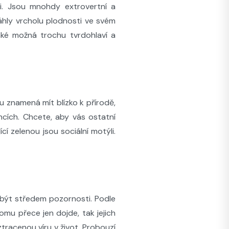
omi. Jsou mnohdy extrovertní a
áhly vrcholu plodnosti ve svém
také možná trochu tvrdohlaví a
u znamená mít blízko k přírodě,
ncích. Chcete, aby vás ostatní
í zelenou jsou sociální motýli.
ějí být středem pozornosti. Podle
omu přece jen dojde, tak jejich
tracenou víru v život. Probouzí