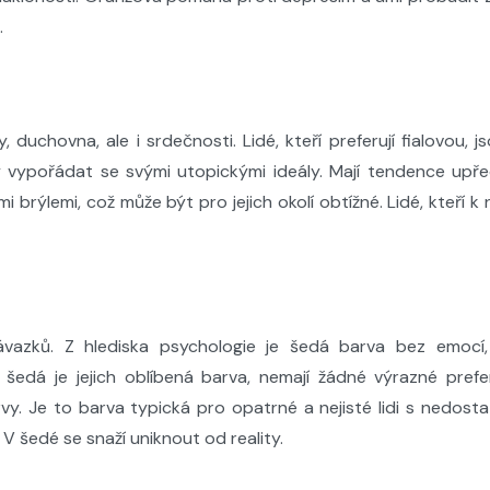
.
y, duchovna, ale i srdečnosti. Lidé, kteří preferují fialovou, 
ny vypořádat se svými utopickými ideály. Mají tendence up
ými brýlemi, což může být pro jejich okolí obtížné. Lidé, kteří k
závazků. Z hlediska psychologie je šedá barva bez emocí
že šedá je jejich oblíbená barva, nemají žádné výrazné prefe
vy. Je to barva typická pro opatrné a nejisté lidi s nedost
. V šedé se snaží uniknout od reality.