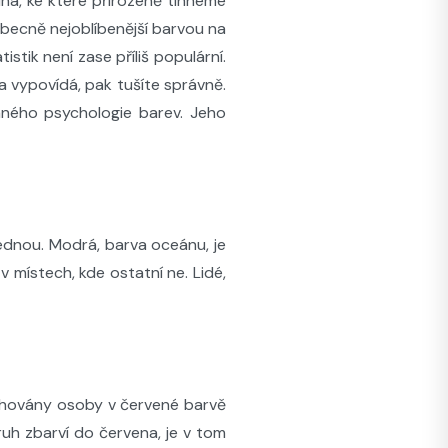
dna, ke které přirozeně tíhneme
becně nejoblíbenější barvou na
istik není zase příliš populární.
rva vypovídá, pak tušíte správně.
aného psychologie barev. Jeho
ajednou. Modrá, barva oceánu, je
 v místech, kde ostatní ne. Lidé,
itahovány osoby v červené barvě
ruh zbarví do červena, je v tom